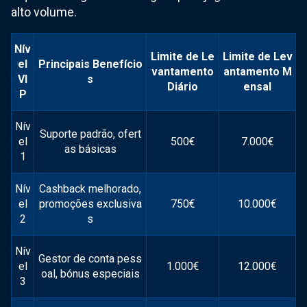
alto volume.
Nív
Limite de Le
Limite de Lev
el
Principais Benefício
vantamento
antamento M
VI
s
Diário
ensal
P
Nív
Suporte padrão, ofert
el
500€
7.000€
as básicas
1
Nív
Cashback melhorado,
el
promoções exclusiva
750€
10.000€
2
s
Nív
Gestor de conta pess
el
1.000€
12.000€
oal, bónus especiais
3