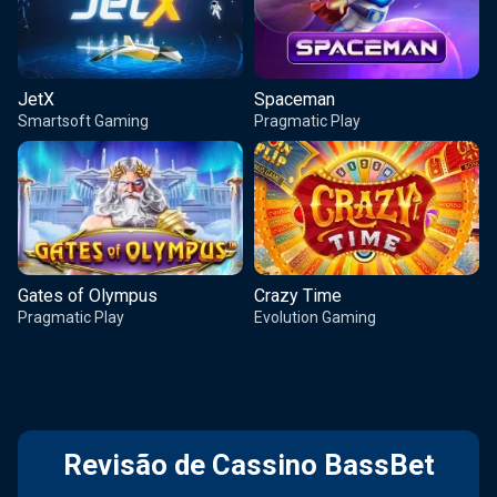
JetX
Spaceman
Smartsoft Gaming
Pragmatic Play
Gates of Olympus
Crazy Time
Pragmatic Play
Evolution Gaming
Revisão de Cassino BassBet