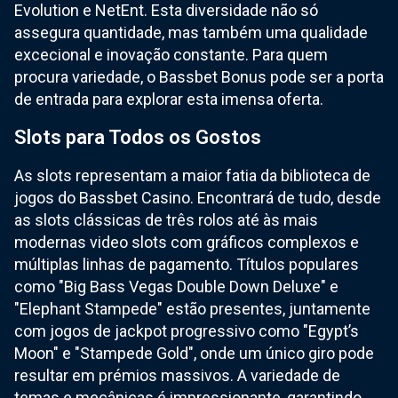
Evolution e NetEnt. Esta diversidade não só
assegura quantidade, mas também uma qualidade
excecional e inovação constante. Para quem
procura variedade, o Bassbet Bonus pode ser a porta
de entrada para explorar esta imensa oferta.
Slots para Todos os Gostos
As slots representam a maior fatia da biblioteca de
jogos do Bassbet Casino. Encontrará de tudo, desde
as slots clássicas de três rolos até às mais
modernas video slots com gráficos complexos e
múltiplas linhas de pagamento. Títulos populares
como "Big Bass Vegas Double Down Deluxe" e
"Elephant Stampede" estão presentes, juntamente
com jogos de jackpot progressivo como "Egypt’s
Moon" e "Stampede Gold", onde um único giro pode
resultar em prémios massivos. A variedade de
temas e mecânicas é impressionante, garantindo