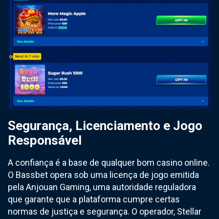
Segurança, Licenciamento e Jogo
Responsável
A confiança é a base de qualquer bom casino online.
O Bassbet opera sob uma licença de jogo emitida
pela Anjouan Gaming, uma autoridade reguladora
que garante que a plataforma cumpre certas
normas de justiça e segurança. O operador, Stellar