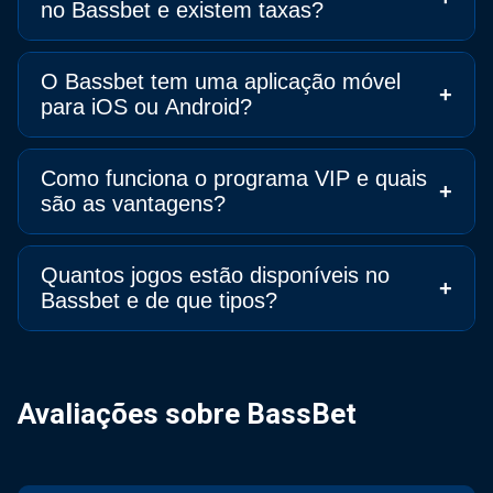
no Bassbet e existem taxas?
No entanto, depósitos via Skrill ou Neteller não são
elegíveis, e existem requisitos de aposta de 35x
para o bónus e 40x para os ganhos das rodadas
O Bassbet aceita uma vasta gama de métodos de
grátis, que devem ser cumpridos em 10 dias.
O Bassbet tem uma aplicação móvel
pagamento, incluindo cartões de crédito, carteiras
para iOS ou Android?
eletrónicas e criptomoedas. Os depósitos mínimos
variam entre 10€ e 20€. Uma grande vantagem é que
não há taxas sobre as transações, e os
Não, o Bassbet não possui uma aplicação dedicada.
levantamentos são processados, em média, entre 1 a
Como funciona o programa VIP e quais
No entanto, o site é totalmente otimizado para
3 dias.
são as vantagens?
dispositivos móveis, permitindo que aceda a todos
os jogos e funcionalidades através do navegador do
seu telemóvel ou tablet sem necessidade de
O programa VIP é automático e baseado em pontos
descarregar nada.
Quantos jogos estão disponíveis no
acumulados ao jogar. Existem cinco níveis, e ao subir
Bassbet e de que tipos?
de nível, desbloqueia benefícios como cashback
melhorado, promoções exclusivas, um gestor de
conta pessoal e limites de levantamento mais altos,
O Bassbet tem uma biblioteca com mais de 7.000
que podem chegar a 20.000€ mensais no nível mais
jogos de mais de 112 fornecedores. A maioria são
alto.
slots, mas também há uma vasta seleção de jogos
Avaliações sobre BassBet
de mesa como Roleta e Blackjack, uma secção de
casino ao vivo com dealers reais, video poker, bingo,
crash games e até apostas desportivas e em
eSports.