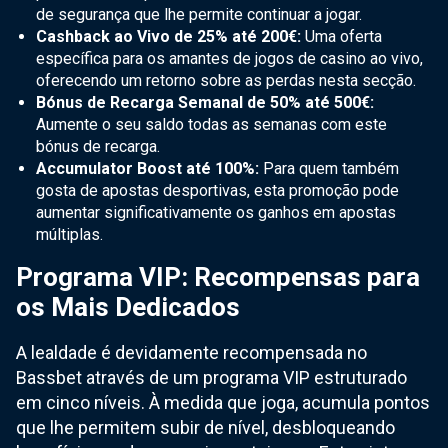
de segurança que lhe permite continuar a jogar.
Cashback ao Vivo de 25% até 200€:
Uma oferta
específica para os amantes de jogos de casino ao vivo,
oferecendo um retorno sobre as perdas nesta secção.
Bónus de Recarga Semanal de 50% até 500€:
Aumente o seu saldo todas as semanas com este
bónus de recarga.
Accumulator Boost até 100%:
Para quem também
gosta de apostas desportivas, esta promoção pode
aumentar significativamente os ganhos em apostas
múltiplas.
Programa VIP: Recompensas para
os Mais Dedicados
A lealdade é devidamente recompensada no
Bassbet através de um programa VIP estruturado
em cinco níveis. À medida que joga, acumula pontos
que lhe permitem subir de nível, desbloqueando