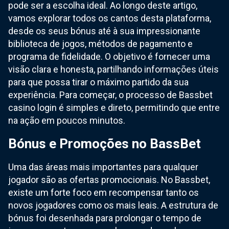
pode ser a escolha ideal. Ao longo deste artigo,
vamos explorar todos os cantos desta plataforma,
desde os seus bónus até à sua impressionante
biblioteca de jogos, métodos de pagamento e
programa de fidelidade. O objetivo é fornecer uma
visão clara e honesta, partilhando informações úteis
para que possa tirar o máximo partido da sua
experiência. Para começar, o processo de Bassbet
casino login é simples e direto, permitindo que entre
na ação em poucos minutos.
Bónus e Promoções no BassBet
Uma das áreas mais importantes para qualquer
jogador são as ofertas promocionais. No Bassbet,
existe um forte foco em recompensar tanto os
novos jogadores como os mais leais. A estrutura de
bónus foi desenhada para prolongar o tempo de